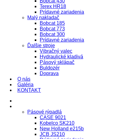
Bobcat 430
Terex HR18
Prídavné zariadenia
Malý nakladač
Bobcat 185
Bobcat 773
Bobcat 300
Prídavné zariadenia
Ďalšie stroje
Vibračný valec
Hydraulické kladivá
Pásový sklápač
Buldozér
Doprava
O nás
Galéria
KONTAKT
Úvod
Stroje
Pásové rýpadlá
CASE 9021
Kobelco SK210
New Holland e215b
JCB JS210