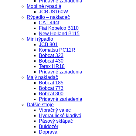
Prídavné zariadenia
Mobilné rýpadlá
JCB JS160W
Rýpadlo – nakladač
CAT 444f
Fiat Kobelco B110
New Holland B115
Mini rýpadlo
JCB 801
Komatsu PC12R
Bobcat 323
Bobcat 430
Terex HR18
Prídavné zariadenia
Malý nakladač
Bobcat 185
Bobcat 773
Bobcat 300
Prídavné zariadenia
Ďalšie stroje
Vibračný valec
Hydraulické kladivá
Pásový sklápač
Buldozér
Doprava