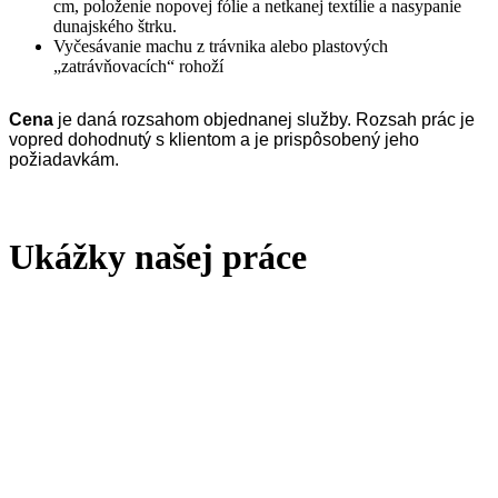
cm, položenie nopovej fólie a netkanej textílie a nasypanie
dunajského štrku.
Vyčesávanie machu z trávnika alebo plastových
„zatrávňovacích“ rohoží
Cena
je daná rozsahom objednanej služby. Rozsah prác je
vopred dohodnutý s klientom a je prispôsobený jeho
požiadavkám.
Ukážky našej práce
Zavolajte nám
0948 488 884