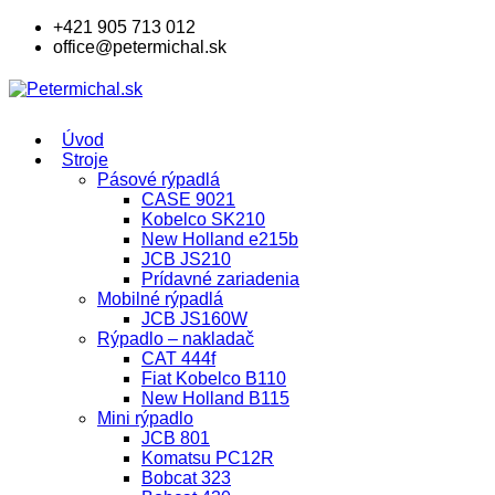
+421 905 713 012
office@petermichal.sk
Úvod
Stroje
Pásové rýpadlá
CASE 9021
Kobelco SK210
New Holland e215b
JCB JS210
Prídavné zariadenia
Mobilné rýpadlá
JCB JS160W
Rýpadlo – nakladač
CAT 444f
Fiat Kobelco B110
New Holland B115
Mini rýpadlo
JCB 801
Komatsu PC12R
Bobcat 323