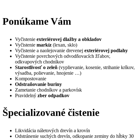
Ponúkame Vám
Vyčistenie
exteriérovej dlažby a obkladov
Vyčistenie
markíz
(lexan, sklo)
Vyčistenie a naolejovanie drevenej
exteriérovej podlahy
Vyčistenie povrchových odvodňovacích žľabov,
odkvapových chodníkov
Starostlivosť o zeleň
(vyplievanie, kosenie, strihanie kríkov,
výsadba, polievanie, hnojenie …)
Kompostovanie
Odstraňovanie buriny
Zametanie chodníkov a parkovísk
Pravidelný
zber odpadkov
Špecializované čistenie
Likvidácia náletových drevín a krovín
Odstránenie suchých drevín, odkopanie zeminy do hĺbky 30