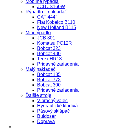
Mobilné rýpadlá
JCB JS160W
Rýpadlo – nakladač
CAT 444f
Fiat Kobelco B110
New Holland B115
Mini rýpadlo
JCB 801
Komatsu PC12R
Bobcat 323
Bobcat 430
Terex HR18
Prídavné zariadenia
Malý nakladač
Bobcat 185
Bobcat 773
Bobcat 300
Prídavné zariadenia
Ďalšie stroje
Vibračný valec
Hydraulické kladivá
Pásový sklápač
Buldozér
Doprava
O nás