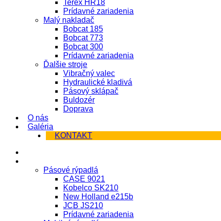
Terex HR18
Prídavné zariadenia
Malý nakladač
Bobcat 185
Bobcat 773
Bobcat 300
Prídavné zariadenia
Ďalšie stroje
Vibračný valec
Hydraulické kladivá
Pásový sklápač
Buldozér
Doprava
O nás
Galéria
KONTAKT
Úvod
Stroje
Pásové rýpadlá
CASE 9021
Kobelco SK210
New Holland e215b
JCB JS210
Prídavné zariadenia